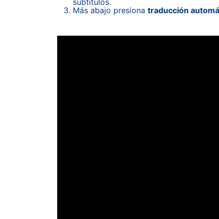
subtítulos.
Más abajo presiona
traducción automá