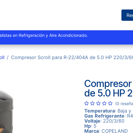
iones
Proyectos
Marcas
Catálogo
Blog
Sucursales
Re
istas y especialistas en Refrigeración y Aire Acondi
oll
Compresor Scroll para R-22/404A de 5.0 HP 220/3
Compresor 
de 5.0 HP 
(0 reseñ
Temperatura
: Baja y
Gas
Refrigerante
: R
Voltaje
: 220/3/60
Hp
: 5
Marca
: COPELAND