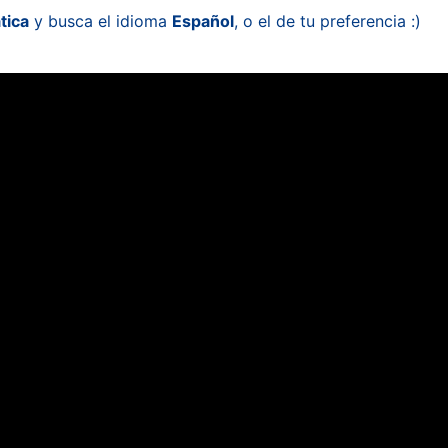
tica
y busca el idioma
Español
, o el de tu preferencia :)