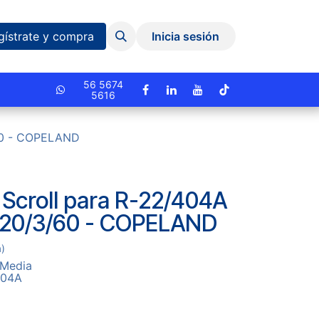
Eventos y Capacitaciones
Quiniela
gístrate y compra
Inicia sesión
cionado.
56 5674
5616
/60 - COPELAND
Scroll para R-22/404A
220/3/60 - COPELAND
a)
 Media
404A