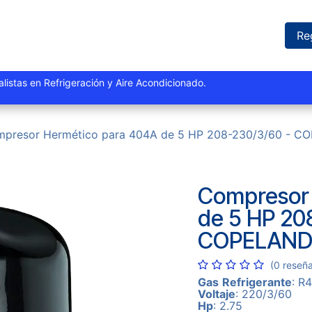
iones
Proyectos
Marcas
Catálogo
Blog
Sucursales
Re
istas y especialistas en Refrigeración y Aire Acondi
presor Hermético para 404A de 5 HP 208-230/3/60 - 
Compresor 
de 5 HP 20
COPELAN
(0 reseñ
Gas
Refrigerante
: R
Voltaje
: 220/3/60
Hp
: 2.75