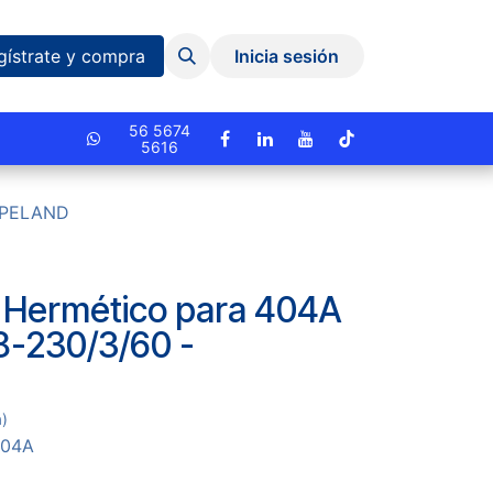
Eventos y Capacitaciones
Quiniela
gístrate y compra
Inicia sesión
cionado.
56 5674
5616
COPELAND
Hermético para 404A
8-230/3/60 -
D
a)
404A