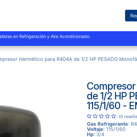
iones
Proyectos
Marcas
Catálogo
Blog
Sucursales
Re
istas y especialistas en Refrigeración y Aire Acondi
presor Hermético para R404A de 1/2 HP PESADO Monofá
Compresor
de 1/2 HP 
115/1/60 -
(0 reseñ
Gas
Refrigerante
: R
Voltaje
: 115/1/60
Hp
: 3/4