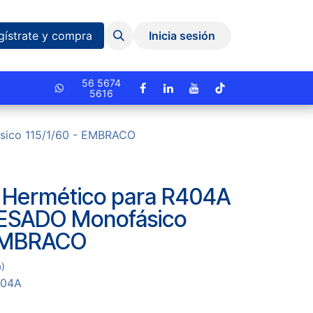
Eventos y Capacitaciones
Quiniela
gístrate y compra
Inicia sesión
cionado.
56 5674
5616
sico 115/1/60 - EMBRACO
 Hermético para R404A
PESADO Monofásico
 EMBRACO
a)
404A