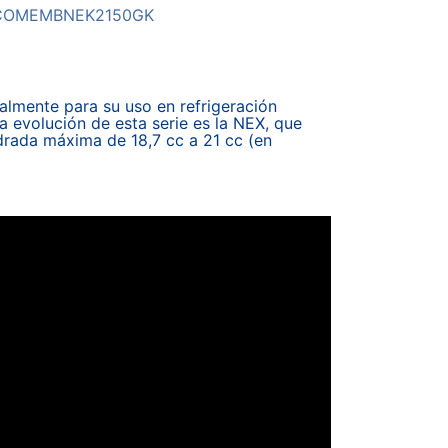
COMEMBNEK2150GK
almente para su uso en refrigeración
a evolución de esta serie es la NEX, que
drada máxima de 18,7 cc a 21 cc (en