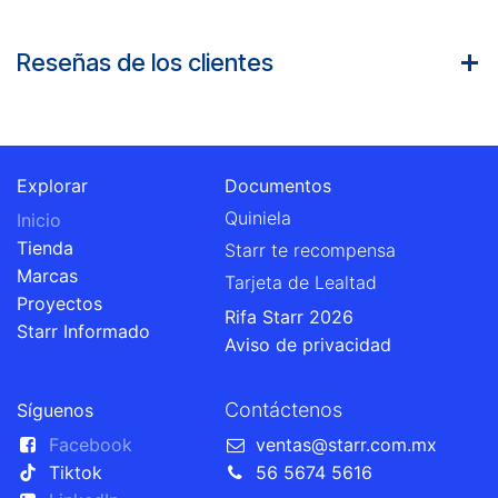
Reseñas de los clientes
Explorar
Documentos
Quiniela
Inicio
Tienda
Starr te recompensa
Marcas
Tarjeta de Lealtad
Proyectos
Rifa Starr 2026
Starr Informado
Aviso de privacidad
Contáctenos
Síguenos
Facebook
ventas@starr.com.mx
Tiktok
56 5674 5616