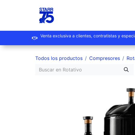
Ir al contenido
Inicio
Productos
Promoc
Venta exclusiva a clientes, contrat
Todos los productos
Compresores
Rot