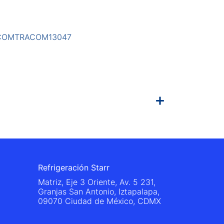
COMTRACOM13047
Refrigeración Starr
Matriz, Eje 3 Oriente, Av. 5 231,
Granjas San Antonio, Iztapalapa,
09070 Ciudad de México, CDMX