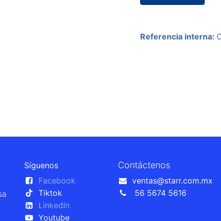
Referencia interna:
Contáctenos
Síguenos
Facebook
ventas@starr.com.mx
Tiktok
56 5674 5616
sa
LinkedIn
Youtube