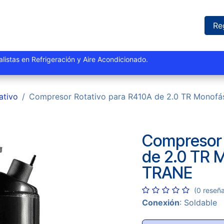
iones
Proyectos
Marcas
Catálogo
Blog
Sucursales
Re
istas y especialistas en Refrigeración y Aire Acondi
ativo
Compresor Rotativo para R410A de 2.0 TR Monofá
Compresor 
de 2.0 TR M
TRANE
(0 reseñ
Conexión
: Soldable