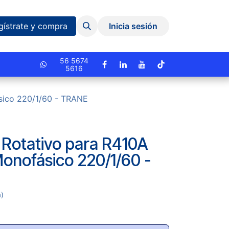
Eventos y Capacitaciones
Quiniela
gístrate y compra
Inicia sesión
cionado.
56 5674
5616
sico 220/1/60 - TRANE
Rotativo para R410A
onofásico 220/1/60 -
a)