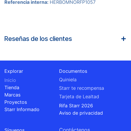
Referencia interna:
HERBOMNORFP1057
Reseñas de los clientes
Explorar
Documentos
Quiniela
Inicio
Tienda
Starr te recompensa
Marcas
Tarjeta de Lealtad
Proyectos
Rifa Starr 2026
Starr Informado
Aviso de privacidad
Contáctenos
Síguenos