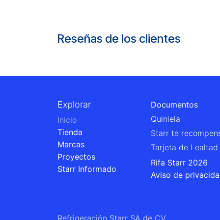
Reseñas de los clientes
Explorar
Documentos
Quiniela
Inicio
Tienda
Starr te recompen
Marcas
Tarjeta de Lealtad
Proyectos
Rifa Starr 2026
Starr Informado
Aviso de privacid
Refrigeración Starr SA de CV