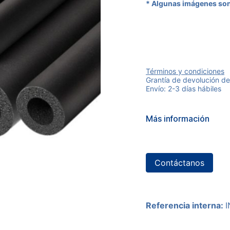
* Algunas imágenes son
Términos y condiciones
Grantía de devolución de
Envío: 2-3 días hábiles
Más información
Contáctanos
Referencia interna: