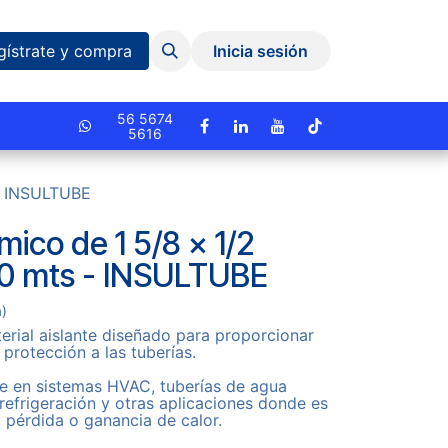
Eventos y Capacitaciones
Quiniela
gístrate y compra
Inicia sesión
cionado.
56 5674
5616
 - INSULTUBE
mico de 1 5/8 x 1/2
80 mts - INSULTUBE
a)
rial aislante diseñado para proporcionar
 protección a las tuberías.
e en sistemas HVAC, tuberías de agua
 refrigeración y otras aplicaciones donde es
a pérdida o ganancia de calor.