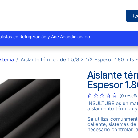
iones
Proyectos
Marcas
Catálogo
Blog
Sucursales
Re
istas y especialistas en Refrigeración y Aire Acondi
istema
Aislante térmico de 1 5/8 x 1/2 Espesor 1.80 mts
Aislante tér
Espesor 1.
(0 reseñ
INSULTUBE es un mate
aislamiento térmico y
Se utiliza comúnment
caliente, sistemas de
necesario controlar l