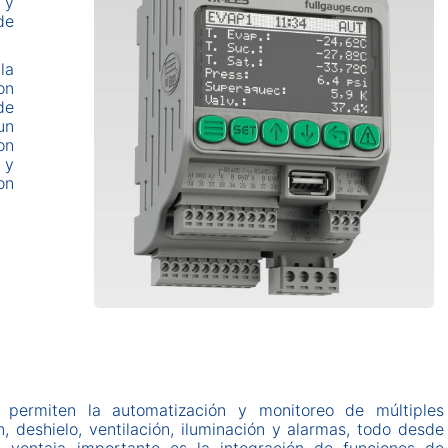
 y
de
la
on
de
un
on
 y
on
s permiten la automatización y monitoreo de múltiples
, deshielo, ventilación, iluminación y alarmas, todo desde