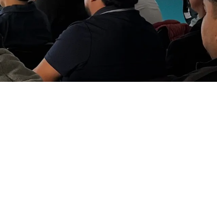
Refrigeración Starr
Matriz, Eje 3 Oriente, Av. 5 231,
Granjas San Antonio, Iztapalapa,
09070 Ciudad de México, CDMX