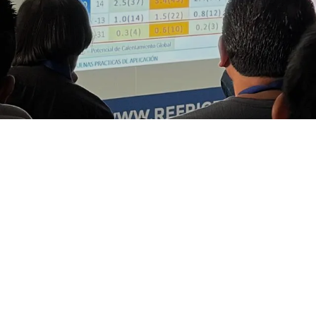
Explorar
Documentos
Quiniela
Inicio
Tienda
Starr te recompen