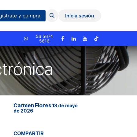
Eventos y Capacitaciones
Quiniela
gístrate y compra
Inicia sesión
cionado.
56 5674
5616
ctrónica
Carmen Flores
13 de mayo
de 2026
COMPARTIR