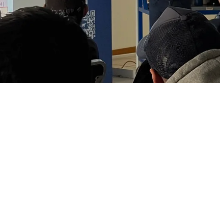
Contáctenos
Síguenos
Facebook
ventas@starr.com.mx
Tiktok
56 5674 5616
sa