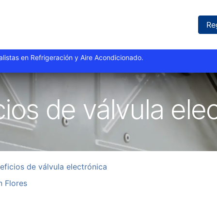
iones
Proyectos
Marcas
Catálogo
Blog
Sucursales
Re
istas y especialistas en Refrigeración y Aire Acondi
ios de válvula ele
eficios de válvula electrónica
 Flores