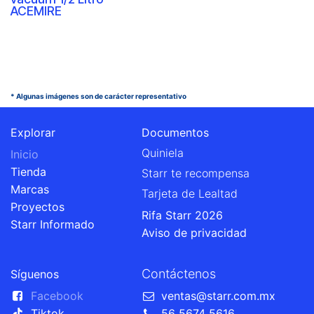
ACEMIRE
* Algunas imágenes son de carácter representativo
Explorar
Documentos
Quiniela
Inicio
Tienda
Starr te recompensa
Marcas
Tarjeta de Lealtad
Proyectos
Rifa Starr 2026
Starr Informado
Aviso de privacidad
Contáctenos
Síguenos
Facebook
ventas@starr.com.mx
Tiktok
56 5674 5616