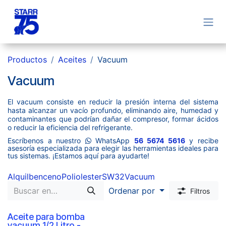
Ir al contenido
Productos
Aceites
Vacuum
Vacuum
El vacuum consiste en reducir la presión interna del sistema
hasta alcanzar un vacío profundo, eliminando aire, humedad y
contaminantes que podrían dañar el compresor, formar ácidos
o reducir la eficiencia del refrigerante.
Escríbenos a nuestro
​WhatsApp
56 5674 5616
y recibe
asesoría especializada para elegir las herramientas ideales para
tus sistemas. ¡Estamos aquí para ayudarte!
Alquilbenceno
Poliolester
SW32
Vacuum
Ordenar por
Filtros
Aceite para bomba
vacuum 1/2 Litro -