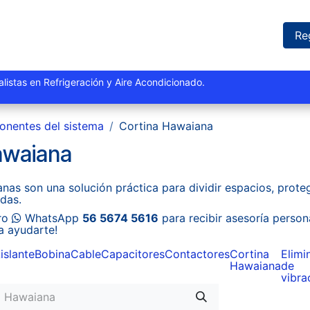
iones
Proyectos
Marcas
Catálogo
Blog
Sucursales
Re
istas y especialistas en Refrigeración y Aire Acondi
nentes del sistema
Cortina Hawaiana
awaiana
nas son una solución práctica para dividir espacios, prote
idas.
tro
WhatsApp
56 5674 5616
para recibir asesoría person
a ayudarte!
islante
Bobina
Cable
Capacitores
Contactores
Cortina
Elimi
Hawaiana
de
vibra