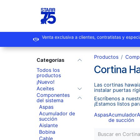
Ir al contenido
Inicio
Productos
Promoc
Venta exclusiva a clientes, contrat
Productos
Compo
Categorías
Cortina H
Todos los
productos
¡Nuevo!
Las cortinas hawaia
Aceites
instalar puertas ríg
Componentes
Escríbenos a nues
del sistema
¡Estamos listos par
Aspas
Acumulador de
Aspas
Acumulador
A
succión
de succión
Aislante
Bobina
Cable