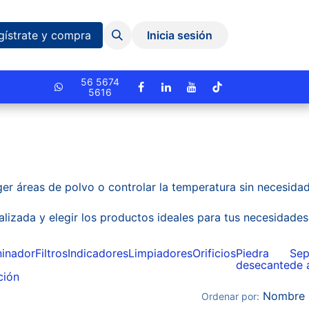
Eventos y Capacitaciones
Quiniela
gístrate y compra
Inicia sesión
cionado.
56 5674
5616
ger áreas de polvo o controlar la temperatura sin necesida
alizada y elegir los productos ideales para tus necesidades
ninador
Filtros
Indicadores
Limpiadores
Orificios
Piedra
Sep
desecante
de 
ción
Nombre 
Ordenar por: