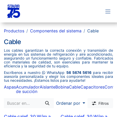
Ir al contenido
Productos
Componentes del sistema
Cable
Cable
Los cables garantizan la correcta conexión y transmisión de
energía en tus sistemas de refrigeración y aire acondicionado,
asegurando un funcionamiento seguro y confiable. Fabricados
con materiales de calidad, son esenciales para mantener la
eficiencia y la seguridad de tu equipo.
Escríbenos a nuestro
WhatsApp
56 5674 5616
para recibir
asesoría personalizada y elegir los componentes ideales para
tus necesidades. ¡Estamos listos para ayudarte!
Aspas
Acumulador
Aislante
Bobina
Cable
Capacitores
Conta
de succión
Ordenar por
Filtros
Cable calef. 30 W/m a
Cable calef. 30 W/m a