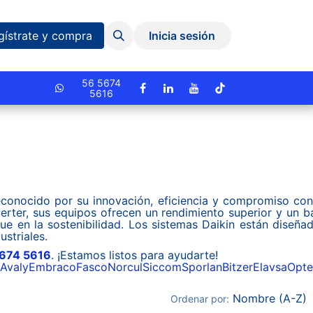
Eventos y Capacitaciones
Quiniela
gístrate y compra
Inicia sesión
cionado.
56 5674
5616
econocido por su innovación, eficiencia y compromiso con
rter, sus equipos ofrecen un rendimiento superior y un b
e en la sostenibilidad. Los sistemas Daikin están diseña
ustriales.
674 5616
. ¡Estamos listos para ayudarte!
Avaly
Embraco
Fasco
Norcul
Siccom
Sporlan
Bitzer
Elavsa
Opt
Nombre (A-Z)
Ordenar por: