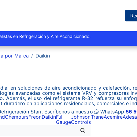
iones
Proyectos
Marcas
Catálogo
Blog
Sucursales
Re
istas y especialistas en Refrigeración y Aire Acondi
ra por Marca
Daikin
dial en soluciones de aire acondicionado y calefacción, r
logías avanzadas como el sistema VRV y compresores inve
. Además, el uso del refrigerante R-32 refuerza su enfoqu
t duradero en aplicaciones residenciales, comerciales e ind
efrigeración Starr. Escríbenos a nuestro
​ WhatsApp
56 5
nd
Chemours
Freon
Daikin
Full
Johnson
Trane
Acemire
Adesa
Gauge
Controls