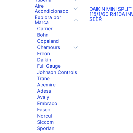
Aire
DAIKIN MINI SPLIT
Acondicionado
115/1/60 R410A I
Explora por
SEER
Marca
Carrier
Bohn
Copeland
Chemours
Freon
Daikin
Full Gauge
Johnson Controls
Trane
Acemire
Adesa
Avaly
Embraco
Fasco
Norcul
Siccom
Sporlan