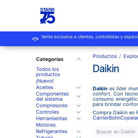
Ir al contenido
Inicio
Productos
Promoc
Venta exclusiva a clientes, contrat
Productos
Explo
Categorías
Daikin
Todos los
productos
¡Nuevo!
Aceites
Daikin
es líder mun
Componentes
confort. Con tecno
del sistema
consumo energético
para brindar confor
Compresores
Controles
Compra Daikin en R
Carrier
Bohn
Copela
Herramientas
Motores
Refrigerantes
Tubería