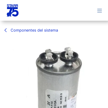
Ir al contenido
Componentes del sistema