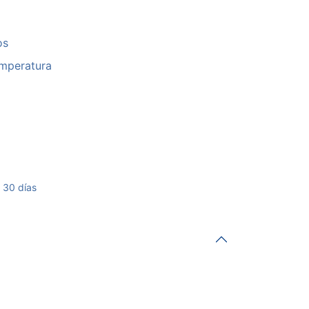
os
mperatura
 30 días