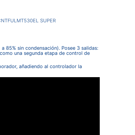
CNTFULMT530EL SUPER
 a 85% sin condensación). Posee 3 salidas:
a como una segunda etapa de control de
aporador, añadiendo al controlador la