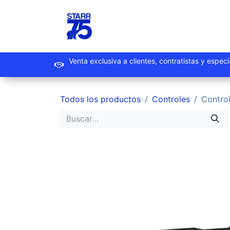
Ir al contenido
Inicio
Productos
Promoc
Venta exclusiva a clientes, contrat
Todos los productos
Controles
Contro