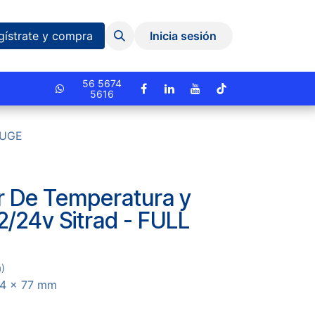
Eventos y Capacitaciones
Quiniela
gístrate y compra
Inicia sesión
cionado.
56 5674
5616
AUGE
r De Temperatura y
/24v Sitrad - FULL
a)
4 x 77 mm