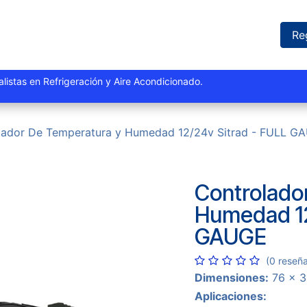
iones
Proyectos
Marcas
Catálogo
Blog
Sucursales
Re
istas y especialistas en Refrigeración y Aire Acondi
lador De Temperatura y Humedad 12/24v Sitrad - FULL G
Controlado
Humedad 12
GAUGE
(0 reseñ
Dimensiones:
76 x 3
Aplicaciones: