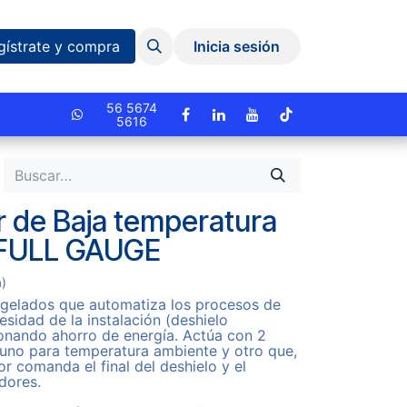
Eventos y Capacitaciones
Quiniela
gístrate y compra
Inicia sesión
cionado.
56 5674
5616
r de Baja temperatura
 FULL GAUGE
a)
gelados que automatiza los procesos de
esidad de la instalación (deshielo
ionando ahorro de energía. Actúa con 2
 uno para temperatura ambiente y otro que,
or comanda el final del deshielo y el
adores.