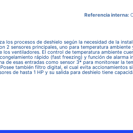
Referencia interna:
 los procesos de deshielo según la necesidad de la instalac
n 2 sensores principales, uno para temperatura ambiente y
de los ventiladores. El control de temperatura ambiente cue
ongelamiento rápido (fast freezing) y función de alarma i
 una de esas entradas como sensor 3* para monitorear la 
 Posee también filtro digital, el cual evita accionamientos 
res de hasta 1 HP y su salida para deshielo tiene capacid