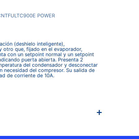
CNTFULTC900E POWER
ión (deshielo inteligente),
 otro que, fijado en el evaporador,
nta con un setpoint normal y un setpoint
ndicando puerta abierta. Presenta 2
temperatura del condensador y desconectar
sin necesidad del compresor. Su salida de
ad de corriente de 10A.