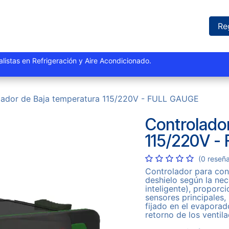
iones
Proyectos
Marcas
Catálogo
Blog
Sucursales
Re
istas y especialistas en Refrigeración y Aire Acondi
lador de Baja temperatura 115/220V - FULL GAUGE
Controlado
115/220V -
(0 reseñ
Controlador para con
deshielo según la nec
inteligente), proporc
sensores principales,
fijado en el evaporad
retorno de los ventil