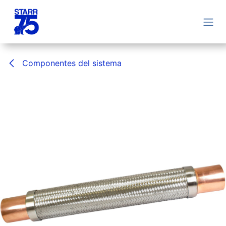
Ir al contenido
Componentes del sistema