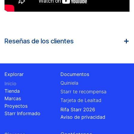
Reseñas de los clientes
Explorar
Documentos
Quiniela
Inicio
Tienda
Starr te recompensa
Marcas
Tarjeta de Lealtad
Proyectos
Rifa Starr 2026
Starr Informado
Aviso de privacidad