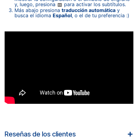
y, luego, presiona
para activar los subtítulos.
Más abajo presiona
traducción automática
y
busca el idioma
Español
, o el de tu preferencia :)
Reseñas de los clientes