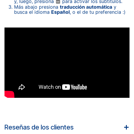
y, luego, presiona
para activar los subtítulos.
Más abajo presiona
traducción automática
y
busca el idioma
Español
, o el de tu preferencia :)
Reseñas de los clientes