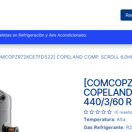
iones
Proyectos
Marcas
Catálogo
Blog
Sucursales
Re
istas y especialistas en Refrigeración y Aire Acondi
OMCOPZR72KCETFD522] COPELAND COMP. SCROLL 6.0HP
[COMCOPZ
COPELAND 
440/3/60 
(0 reseñ
Temperatura
: Alta
Gas
Refrigerante
: R