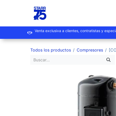
Ir al contenido
Inicio
Productos
Promoc
Venta exclusiva a clientes, contrat
Todos los productos
Compresores
[C