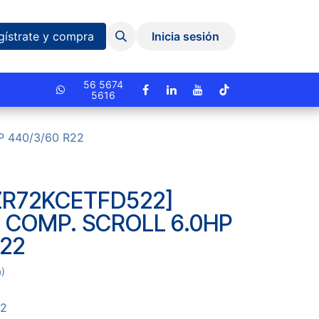
Eventos y Capacitaciones
Quiniela
gístrate y compra
Inicia sesión
cionado.
56 5674
5616
 440/3/60 R22
R72KCETFD522]
COMP. SCROLL 6.0HP
R22
a)
22