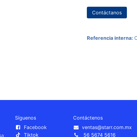
Contáctanos
Referencia interna:
Síguenos
Contáctenos
Facebook
ventas@starr.com.mx
Tiktok
56 5674 5616
sa