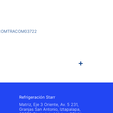
COMTRACOM03722
Refrigeración Starr
Matriz, Eje 3 Oriente, Av. 5 231,
Granjas San Antonio, Iztapalapa,