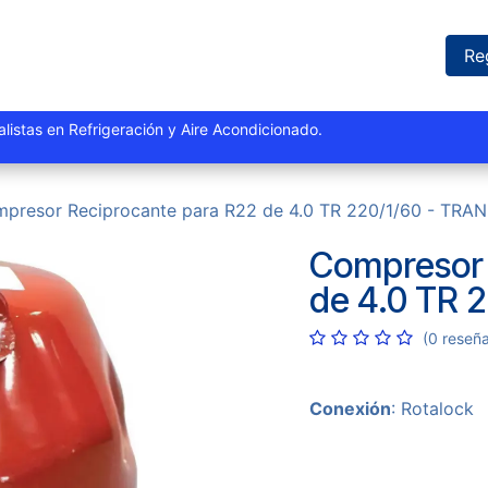
iones
Proyectos
Marcas
Catálogo
Blog
Sucursales
Re
istas y especialistas en Refrigeración y Aire Acondi
presor Reciprocante para R22 de 4.0 TR 220/1/60 - TRA
Compresor 
de 4.0 TR 
(0 reseñ
Conexión
: Rotalock