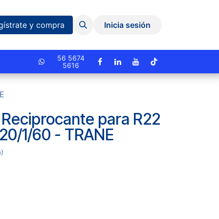
Eventos y Capacitaciones
Quiniela
gístrate y compra
Inicia sesión
cionado.
56 5674
5616
NE
Reciprocante para R22
220/1/60 - TRANE
a)