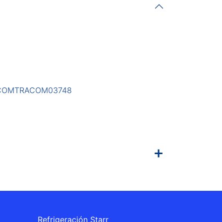
COMTRACOM03748
Refrigeración Starr