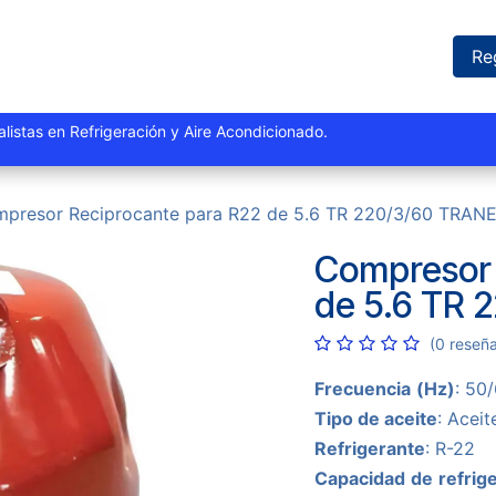
iones
Proyectos
Marcas
Catálogo
Blog
Sucursales
Re
istas y especialistas en Refrigeración y Aire Acondi
presor Reciprocante para R22 de 5.6 TR 220/3/60 TRAN
Compresor 
de 5.6 TR 
(0 reseñ
Frecuencia
(Hz)
: 50
Tipo de aceite
: Aceit
Refrigerante
: R-22
Capacidad
de
refrig