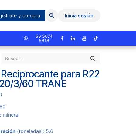
Eventos y Capacitaciones
Quiniela
gístrate y compra
Inicia sesión
cionado.
56 5674
5616
E
Reciprocante para R22
220/3/60 TRANE
a)
/60
e mineral
eración
(toneladas): 5.6