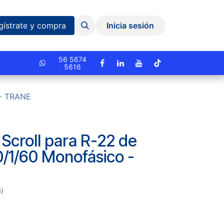
Eventos y Capacitaciones
Quiniela
gístrate y compra
Inicia sesión
cionado.
56 5674
5616
 - TRANE
Scroll para R-22 de
0/1/60 Monofásico -
a)