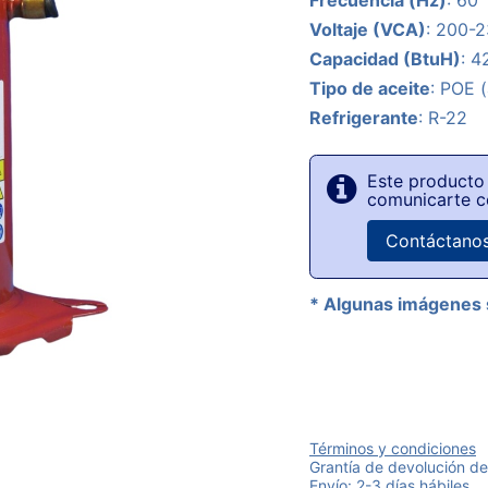
Frecuencia (Hz)
: 60
Voltaje (VCA)
: 200-
Capacidad (BtuH)
: 4
Tipo de aceite
: POE (
Refrigerante
: R-22
Este producto 
comunicarte c
Contáctano
* Algunas imágenes 
Términos y condiciones
Grantía de devolución de
Envío: 2-3 días hábiles