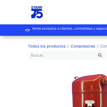
Ir al contenido
Inicio
Productos
Promoc
Venta exclusiva a clientes, contrat
Todos los productos
Compresores
Com