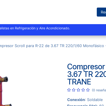
iones
Proyectos
Marcas
Catálogo
Blog
Sucursales
Re
istas y especialistas en Refrigeración y Aire Acondi
presor Scroll para R-22 de 3.67 TR 220/1/60 Monofásico
Compresor 
3.67 TR 22
TRANE
(0 reseñ
Conexión
: Soldable