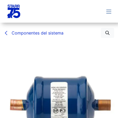
Ir al contenido
Componentes del sistema