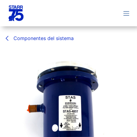
Ir al contenido
Componentes del sistema