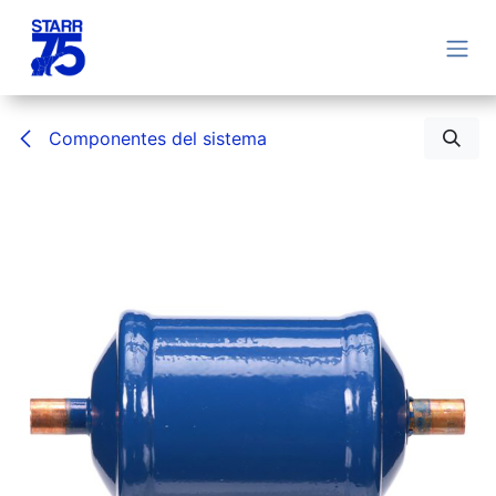
Ir al contenido
Componentes del sistema