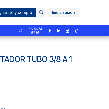
Eventos y Capacitaciones
Quiniela
gístrate y compra
Inicia sesión
cionado.
56 5674
5616
TADOR TUBO 3/8 A 1
a)