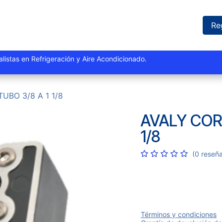
iones
Proyectos
Marcas
Catálogo
Blog
Sucursales
Re
istas y especialistas en Refrigeración y Aire Acondi
UBO 3/8 A 1 1/8
AVALY COR
1/8
(0 reseñ
Términos y condiciones