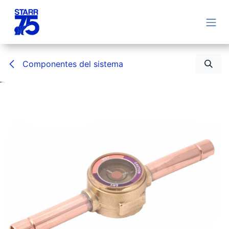
Ir al contenido
Componentes del sistema