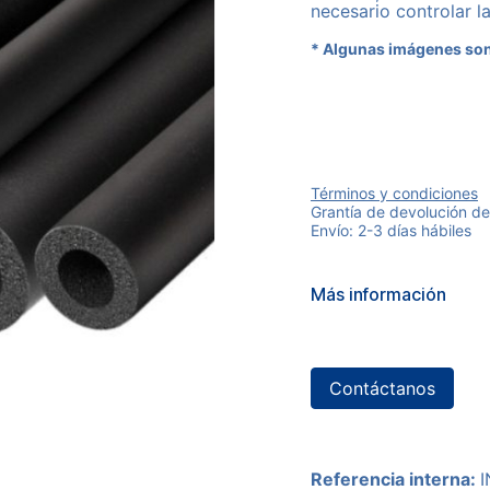
necesario controlar l
* Algunas imágenes son
Términos y condiciones
Grantía de devolución de
Envío: 2-3 días hábiles
Más información
Contáctanos
Referencia interna: