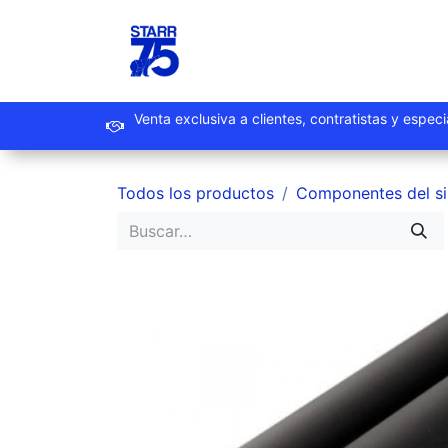
Ir al contenido
Inicio
Productos
Promoc
Venta exclusiva a clientes, contrat
Todos los productos
Componentes del s