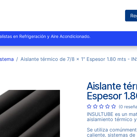
iones
Proyectos
Marcas
Catálogo
Blog
Sucursales
Re
istas y especialistas en Refrigeración y Aire Acondi
istema
Aislante térmico de 7/8 x 1" Espesor 1.80 mts - 
Aislante té
Espesor 1.
(0 reseñ
INSULTUBE es un mate
aislamiento térmico y
Se utiliza comúnment
caliente, sistemas de