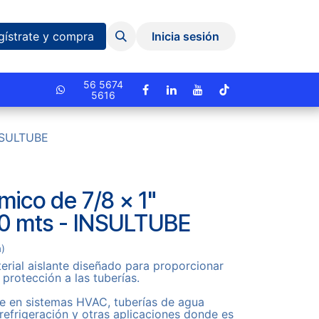
Eventos y Capacitaciones
Quiniela
gístrate y compra
Inicia sesión
cionado.
56 5674
5616
INSULTUBE
rmico de 7/8 x 1"
80 mts - INSULTUBE
a)
rial aislante diseñado para proporcionar
 protección a las tuberías.
e en sistemas HVAC, tuberías de agua
 refrigeración y otras aplicaciones donde es