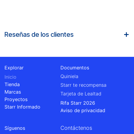
Reseñas de los clientes
Explorar
Documentos
Quiniela
Inicio
Tienda
Starr te recompensa
Marcas
Tarjeta de Lealtad
Proyectos
Rifa Starr 2026
Starr Informado
Aviso de privacidad
Contáctenos
Síguenos