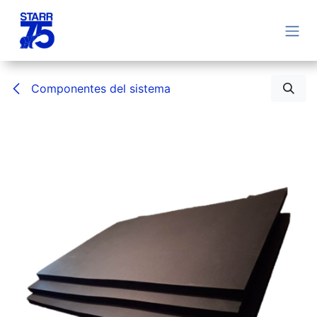
Ir al contenido
Componentes del sistema