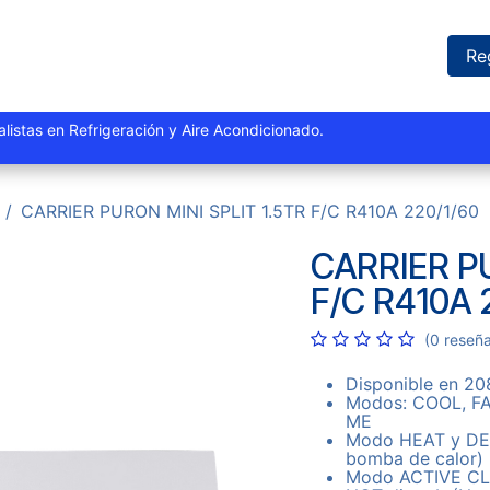
iones
Proyectos
Marcas
Catálogo
Blog
Sucursales
Re
istas y especialistas en Refrigeración y Aire Acondi
CARRIER PURON MINI SPLIT 1.5TR F/C R410A 220/1/60
CARRIER PU
F/C R410A 
(0 reseñ
Disponible en 2
Modos: COOL, FA
ME
Modo HEAT y DEF
bomba de calor)
Modo ACTIVE CLEA