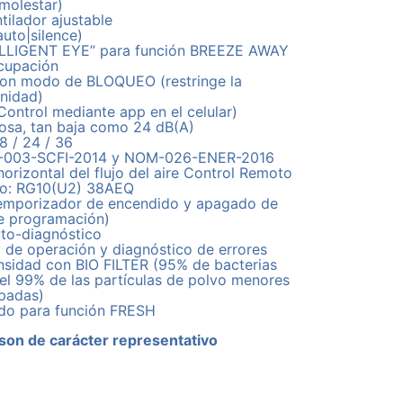
 molestar)
tilador ajustable
auto|silence)
ELLIGENT EYE” para función BREEZE AWAY
ocupación
con modo de BLOQUEO (restringe la
unidad)
Control mediante app en el celular)
iosa, tan baja como 24 dB(A)
18 / 24 / 36
M-003-SCFI-2014 y NOM-026-ENER-2016
 horizontal del flujo del aire Control Remoto
elo: RG10(U2) 38AEQ
temporizador de encendido y apagado de
de programación)
uto-diagnóstico
y de operación y diagnóstico de errores
ensidad con BIO FILTER (95% de bacterias
 el 99% de las partículas de polvo menores
padas)
ado para función FRESH
son de carácter representativo