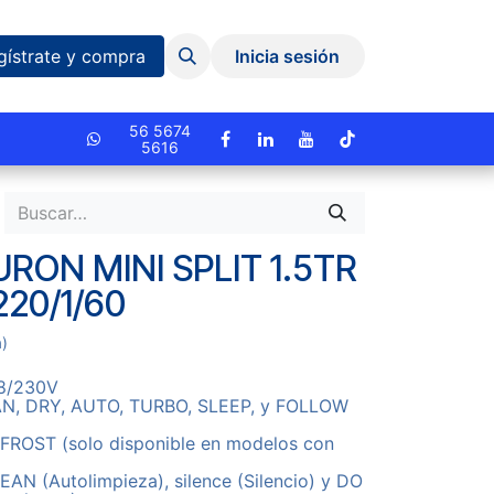
Eventos y Capacitaciones
Quiniela
gístrate y compra
Inicia sesión
cionado.
56 5674
5616
RON MINI SPLIT 1.5TR
220/1/60
a)
08/230V
N, DRY, AUTO, TURBO, SLEEP, y FOLLOW
ROST (solo disponible en modelos con
N (Autolimpieza), silence (Silencio) y DO