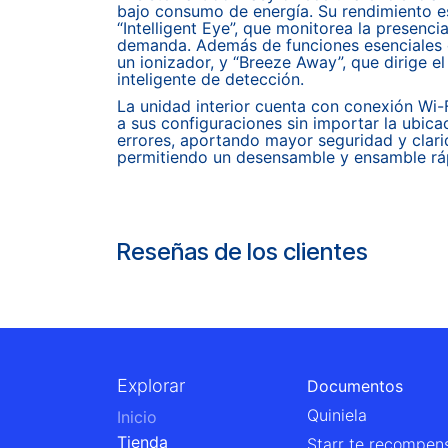
bajo consumo de energía. Su rendimiento e
“Intelligent Eye”, que monitorea la presen
demanda. Además de funciones esenciales co
un ionizador, y “Breeze Away”, que dirige e
inteligente de detección.
La unidad interior cuenta con conexión Wi-
a sus configuraciones sin importar la ubica
errores, aportando mayor seguridad y clarid
permitiendo un desensamble y ensamble ráp
Reseñas de los clientes
Explorar
Documentos
Quiniela
Inicio
Tienda
Starr te recompen