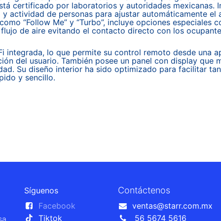
stá certificado por laboratorios y autoridades mexicanas.
cia y actividad de personas para ajustar automáticamente e
mo “Follow Me” y “Turbo”, incluye opciones especiales com
l flujo de aire evitando el contacto directo con los ocupan
Fi integrada, lo que permite su control remoto desde una 
ción del usuario. También posee un panel con display que m
ad. Su diseño interior ha sido optimizado para facilitar ta
ido y sencillo.
Contáctenos
Síguenos
Facebook
ventas@starr.com.mx
Tiktok
56 5674 5616
sa