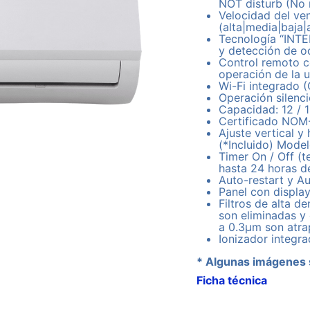
NOT disturb (No
Velocidad del ven
(alta|media|baja|
Tecnología “INT
y detección de 
Control remoto 
operación de la 
Wi-Fi integrado (
Operación silenc
Capacidad: 12 / 
Certificado NO
Ajuste vertical y
(*Incluido) Mod
Timer On / Off (
hasta 24 horas 
Auto-restart y A
Panel con displa
Filtros de alta d
son eliminadas y
a 0.3µm son atra
Ionizador integr
* Algunas imágenes 
Ficha técnica