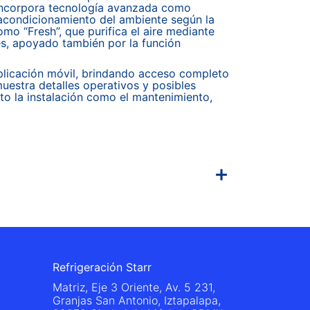
 Incorpora tecnología avanzada como
l acondicionamiento del ambiente según la
o “Fresh”, que purifica el aire mediante
tes, apoyado también por la función
aplicación móvil, brindando acceso completo
uestra detalles operativos y posibles
nto la instalación como el mantenimiento,
Refrigeración Starr
Matriz, Eje 3 Oriente, Av. 5 231,
Granjas San Antonio, Iztapalapa,