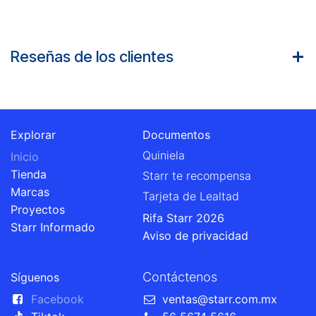
Reseñas de los clientes
Explorar
Documentos
Quiniela
Inicio
Tienda
Starr te recompensa
Marcas
Tarjeta de Lealtad
Proyectos
Rifa Starr 2026
Starr Informado
Aviso de privacidad
Contáctenos
Síguenos
Facebook
ventas@starr.com.mx