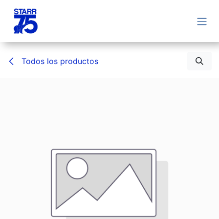
Ir al contenido
Todos los productos