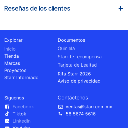
Reseñas de los clientes
Explorar
Documentos
Quiniela
Inicio
Tienda
Starr te recompensa
Marcas
Tarjeta de Lealtad
Proyectos
Rifa Starr 2026
Starr Informado
Aviso de privacidad
Contáctenos
Síguenos
Facebook
ventas@starr.com.mx
Tiktok
56 5674 5616
LinkedIn