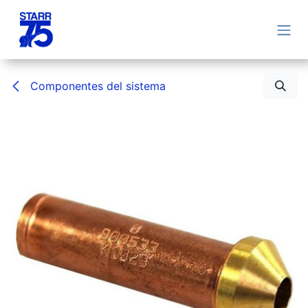
Ir al contenido
Componentes del sistema